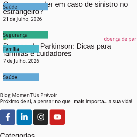
Como proceder em caso de sinistro no
Saúde
estrangeiro?
21 de Julho, 2026
Segurança
Doença de Parkinson: Dicas para
Família
famílias e cuidadores
7 de Julho, 2026
Saúde
Blog MomenTUs Prévoir
Próximo de si, a pensar no que mais importa… a sua vida!
Categorias