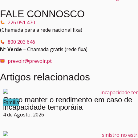
FALE CONNOSCO
226 051 470
(Chamada para a rede nacional fixa)
800 203 646
Nº Verde
– Chamada grátis (rede fixa)
prevoir@prevoir.pt
Artigos relacionados
Como manter o rendimento em caso de
Família
incapacidade temporária
4 de Agosto, 2026