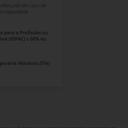
reforçada em caso de
 incapacidade
va para a Profissão ou
vel (IDPAC) ≥
60% ou
orária Absoluta (ITA)
tulares ou fiadores e que pretendam garantir o pagamento do