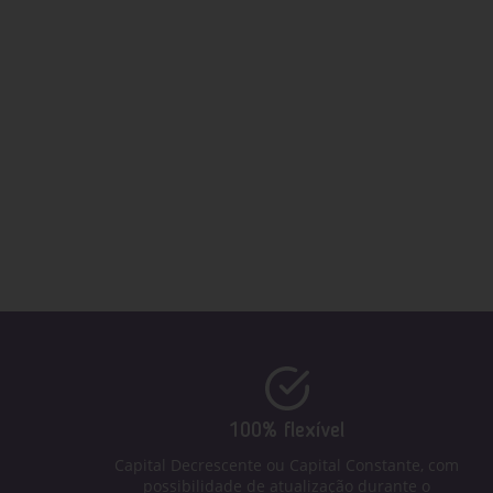
100% flexível
Capital Decrescente ou Capital Constante, com
possibilidade de atualização durante o