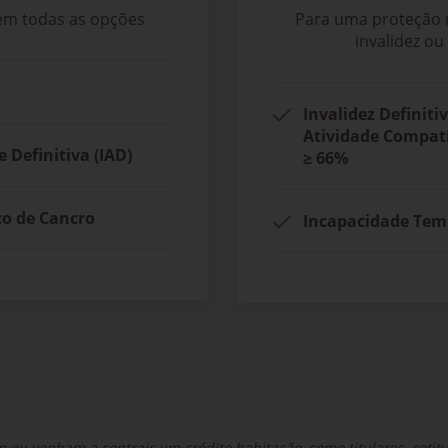
 em todas as opções
Para uma proteção 
invalidez ou
Invalidez Definiti
Atividade Compatí
e Definitiva (IAD)
≥
66%
co de Cancro
Incapacidade Temp
 ou venham a contrair um crédito habitação, como titulares, coti