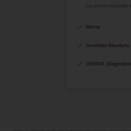
Garantias incluídas
Morte
Invalidez Absoluta 
OFERTA. Diagnósti
Nota: O contrato pode ser subscrito por pessoas que tenham