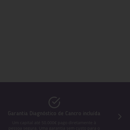
Garantia Diagnóstico de Cancro incluída
Um capital até 50.000€ pago diretamente à
pessoa segura. Uma garantia sem custo para o