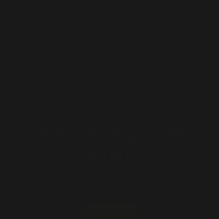
PRÉVOIR SEGURO DE
PRÉVOIR PPR
CRÉDITO
×
Um pé-de-meia para a sua reforma
Proteja o seu crédito, quando é mais
preciso
SAIBA MAIS
SAIBA MAIS