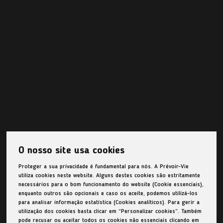
O nosso site usa cookies
Proteger a sua privacidade é fundamental para nós. A Prévoir-Vie
utiliza cookies neste website. Alguns destes cookies são estritamente
necessários para o bom funcionamento do website (Cookie essenciais),
enquanto outros são opcionais e caso os aceite, podemos utilizá-los
para analisar informação estatística (Cookies analíticos). Para gerir a
utilização dos cookies basta clicar em “Personalizar cookies”. Também
pode recusar ou aceitar todos os cookies não essenciais clicando em