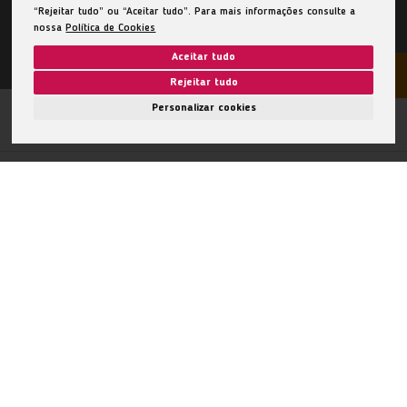
“Rejeitar tudo” ou “Aceitar tudo”. Para mais informações consulte a
nossa
Política de Cookies
Aceitar tudo
Rejeitar tudo
Personalizar cookies
Eu quero
Simulamos o melhor seguro para si
Procurar o Mediador PRÉVOIR perto de si
Um melhor amanhã, agora
As nossas soluções