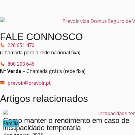
FALE CONNOSCO
226 051 470
(Chamada para a rede nacional fixa)
800 203 646
Nº Verde
– Chamada grátis (rede fixa)
prevoir@prevoir.pt
Artigos relacionados
Como manter o rendimento em caso de
Família
incapacidade temporária