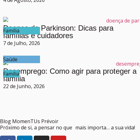
4 de Agosto, 2026
Doença de Parkinson: Dicas para
Família
famílias e cuidadores
7 de Julho, 2026
Saúde
Desemprego: Como agir para proteger a
Família
família
22 de Junho, 2026
Blog MomenTUs Prévoir
Próximo de si, a pensar no que mais importa… a sua vida!