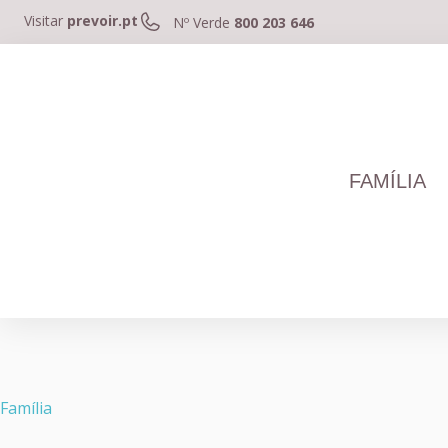
Visitar
prevoir.pt
Nº Verde
800 203 646
FAMÍLIA
Família