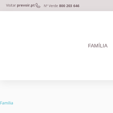
Visitar
prevoir.pt
Nº Verde
800 203 646
FAMÍLIA
Família