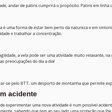
ade, andar de patins cumprirá o propósito. Patins em linha 
sta é uma forma de estar bem perto da natureza e em sinto
lidade e trabalhar a concentração.
gilidade, a vela pode ser uma atividade muito relaxante, n
das preocupações do dia a dia!
rar-se pelo BTT, um desporto de montanha que permite explo
um acidente
de experimentar uma nova atividade é num possível acident
namente, sabendo que tem ao seu lado uma proteção que lhe p