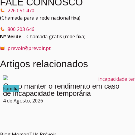
FALE CONNOSCO
226 051 470
(Chamada para a rede nacional fixa)
800 203 646
Nº Verde
– Chamada grátis (rede fixa)
prevoir@prevoir.pt
Artigos relacionados
Como manter o rendimento em caso
Família
de incapacidade temporária
4 de Agosto, 2026
Blog MomenTUs Prévoir