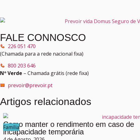
FALE CONNOSCO
226 051 470
(Chamada para a rede nacional fixa)
800 203 646
Nº Verde
– Chamada grátis (rede fixa)
prevoir@prevoir.pt
Artigos relacionados
Como manter o rendimento em caso de
Família
incapacidade temporária
4 de Agosto, 2026