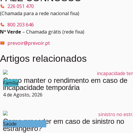
226 051 470
(Chamada para a rede nacional fixa)
800 203 646
Nº Verde
– Chamada grátis (rede fixa)
prevoir@prevoir.pt
Artigos relacionados
Como manter o rendimento em caso de
Família
incapacidade temporária
4 de Agosto, 2026
Como proceder em caso de sinistro no
Saúde
estrangeiro?