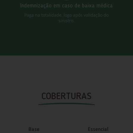
Indemnização em caso de baixa médica
Paga na totalidade, logo após validação do
sinistro.
COBERTURAS
Base
Essencial