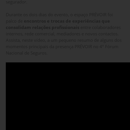
segurador.
Durante os dois dias do evento, o espaço PRÉVOIR foi
palco de
encontros e trocas de experiências que
consolidam relações profissionais
entre colaboradores
internos, rede comercial, mediadores e novos contactos.
Assista, neste vídeo, a um pequeno resumo de alguns dos
momentos principais da presença PRÉVOIR no 4º Fórum
Nacional de Seguros.