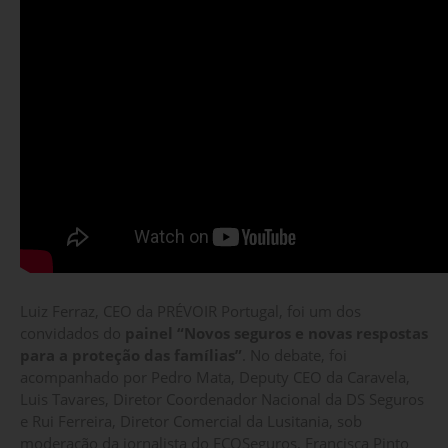
Luiz Ferraz, CEO da PRÉVOIR Portugal, foi um dos
convidados do
painel “Novos seguros e novas respostas
para a proteção das famílias”
. No debate, foi
acompanhado por Pedro Mata, Deputy CEO da Caravela,
Luis Tavares, Diretor Coordenador Nacional da DS Seguros
e Rui Ferreira, Diretor Comercial da Lusitania, sob
moderação da jornalista do ECOSeguros, Francisca Pinto