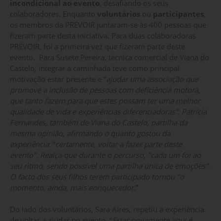
incondicional ao evento
, desafiando os seus
colaboradores. Enquanto
voluntários
ou
participantes
,
os membros da PRÉVOIR juntaram-se às 400 pessoas que
fizeram parte desta iniciativa. Para duas colaboradoras
PRÉVOIR, foi a primeira vez que fizeram parte deste
evento. Para Susete Pereira, técnica comercial de Viana do
Castelo, integrar a caminhada teve como principal
motivação estar presente e “
ajudar uma associação que
promove a inclusão de pessoas com deficiência motora,
que tanto fazem para que estes possam ter uma melhor
qualidade de vida e experiências diferenciadoras”. Patrícia
Fernandes, também de Viana do Castelo, partilha da
mesma opinião, afirmando o quanto gostou da
experiência
: “
certamente, voltar a fazer parte deste
evento". Realça que durante o percurso, "cada um foi ao
seu ritmo, sendo possível uma partilha única de emoções".
O facto dos seus filhos terem participado tornou "o
momento, ainda, mais enriquecedor.
”
Do lado dos voluntários, Sara Aires, repetiu a experiência
de voltar a ajudar no evento. “
Estar novamente aqui é