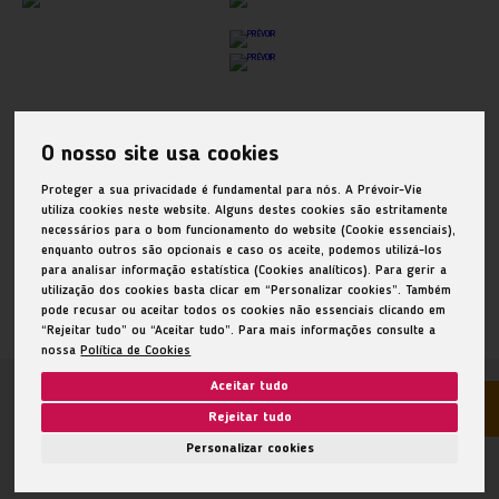
Glossário
|
Faq
|
Política de Privacidade
O nosso site usa cookies
Política de cookies
|
RAL e RLL
|
Proteger a sua privacidade é fundamental para nós. A Prévoir-Vie
Aviso de Privacidade nas Redes Sociais
|
utiliza cookies neste website. Alguns destes cookies são estritamente
necessários para o bom funcionamento do website (Cookie essenciais),
Aviso de Privacidade My PRÉVOIR
enquanto outros são opcionais e caso os aceite, podemos utilizá-los
para analisar informação estatística (Cookies analíticos). Para gerir a
utilização dos cookies basta clicar em “Personalizar cookies”. Também
pode recusar ou aceitar todos os cookies não essenciais clicando em
“Rejeitar tudo” ou “Aceitar tudo”. Para mais informações consulte a
nossa
Política de Cookies
Aceitar tudo
PRÉVOIR © 2026. Todos os direitos reservados.
Rejeitar tudo
Personalizar cookies